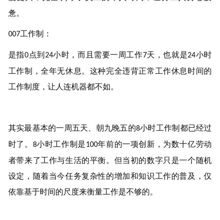
惫。
工作制：
007
是指
点到
小时，而且需要一周工作
天，也就是
小时
0
24
7
24
工作制，全年无休息。这种完全违背正常工作休息时间
的
工作制度
，
让人连
机器
都不如
。
其实最基本的
一周五天、
朝九晚五的
小时
工作制
都
已经过
8
时了
。
小时工作制是
年前的一项创新，为数十亿劳动
8
100
者带来了工作与生活的平衡
。
但
当初的数字
只是一个随机
设定
，随着
当今
任务复杂性的增加和知识工作的普及，仅
依靠基于时间的尺度来衡量工作是不够的。