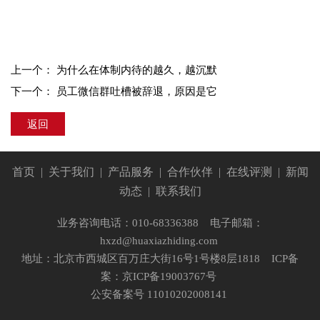
上一个：
为什么在体制内待的越久，越沉默
下一个：
员工微信群吐槽被辞退，原因是它
返回
首页
|
关于我们
|
产品服务
|
合作伙伴
|
在线评测
|
新闻
动态
|
联系我们
业务咨询电话：010-68336388 电子邮箱：
hxzd@huaxiazhiding.com
地址：北京市西城区百万庄大街16号1号楼8层1818
ICP备
案：京ICP备19003767号
公安备案号 11010202008141