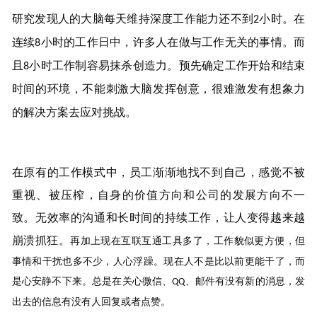
研究发现
人的
大脑每天维持深度工作能力还不到
小时。在
2
连续
小时的工作日中，许多人
在
做与工作无关的事情。
而
8
且
小时工作制
容易
抹杀创造力。预先确定工作开始和结束
8
时间的环境，不能
刺激大脑发挥创意，
很难激发有想象力
的解决方案去应对挑战。
在原有的工作模式中，
员工
渐渐地找不到自己
，
感觉不被
重视、被压榨，
自身
的价值
方向
和公司的发展方向不一
致。无效率的沟通和长时间的持续工作，让
人变得越来越
崩溃抓狂。
再加上
现在互联互通工具多了，工作
貌似
更方便，但
事情和干扰也多不少
，
人心浮躁
。
现在
人不是
比以前更
能干了，而
是心安静不下来
。
总是在关心微信、
、邮件有没有新的消息，发
QQ
出去的信息有没有人回复或者点赞。