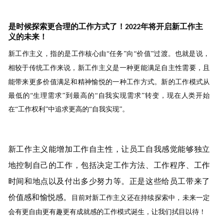
是时候探索更合理的工作方式了
！
年将开启新工作主
2
022
义的未来
！
新工作主义
，
指的是工作核心由“任务”向“价值”过渡。
也就是说，
相较于传统工作来说，
新工作主义是
一种
更能满足自主性需要，且
能带来更多价值满足和精神愉悦的一种工作方式
。
新的工作模式
从
最低的
“
生理需求
”
到最高的
“
自我实现需求
”
转变
，现在人类开始
在
“
工作权利
”
中追求更高的
“
自我实现
”
。
新工作主义
能
增加
工作自主性
，
让
员工自我感觉能够独立
地控制自己的工作，包括决定工作方法、工作程序、
工作
时间
和地点以及付出多少努力等。
正是这些
给员工带来了
价值感和愉悦感。
目前
对新工作主义
还在
持续探索
中
，
未来一定
会有更自由更有趣更有成就感的工作模式诞生，让我们拭目以待！