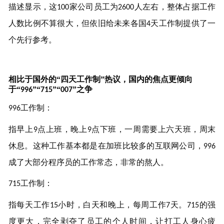
描述显示，
这
家公司员工为
人左右，整体占据工作
100
2600
人数比例不算很大，但依旧给未来
各
国
天工作制提供了一
4
个先行参考。
相比于国外的
“四天工作制”
热议
，国内的焦点更倾向
于
“
”
“
”“
”
之争
996
715
007
工作制：
996
指早上
点上班，晚上
点下班，一周需要上六天班，周末
9
9
休息。这种工作基本都是在加班比较多的互联网公司，
996
成了大部分程序员的工作常态，非常的熬人。
工作制：
715
指每天工作
小时，白天和晚上，每周工作
天。
的强
15
7
715
度更大，完全剥夺了员工的个人时间，让打工人身心疲